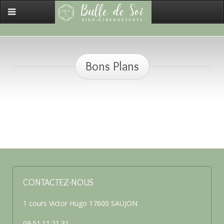
Bons Plans
CONTACTEZ-NOUS
1 cours Victor Hugo 17600 SAUJON
09.51.11.21.31